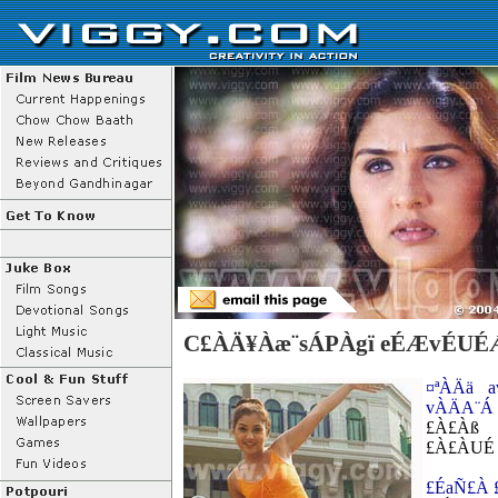
C£ÀÄ¥Àæ¨sÁPÀgï eÉÆvÉUÉ
¤ªÀÄä 
vÀÄA¨Á 
£À£Àß
£À£ÀUÉ
£ÉaÑ£À 