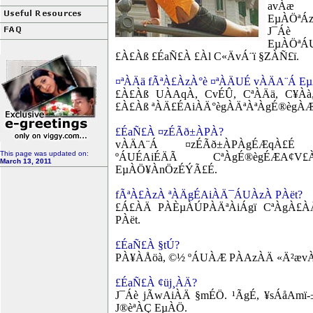
avÀæ 
EµÀÖªÁ
J¯Á
EµÀÖªÁ
£À£Àß £ÉaÑ£À £Àl C«ÄvÁ¨ï §ZÀÑ£ï.
¤ªÀÄä fÃªÀ£ÀzÀ°è ¤ªÀÄUÉ vÀÄA¨Á E
£À£Àß UÀAqÀ, CvÉÛ, CªÀÄä, C¥À
£À£Àß ªÀÄ£ÉAiÀÄ°ègÀÄªÀªÀgÉ®ègÀ
£ÉaÑ£À ¤zÉÃð±ÀPÀ?
vÀÄA¨Á ¤zÉÃð±ÀPÀgÉÆqÀ£É PÉ
This page was updated on:
ºÁUÉAiÉÄÃ CªÀgÉ®ègÉÆA¢V
March 13, 2011
EµÀÖ¥ÀnÖzÉÝÃ£É.
fÃªÀ£ÀzÀ ªÀÄgÉAiÀÄ¯ÁUÀzÀ PÀët?
£Á£ÀÄ PÀÈµÀÚPÀÄªÀiÁgï CªÀgÀ£À
PÀët.
£ÉaÑ£À §tÚ?
PÀ¥ÀÅöà, ©½ ºÁUÀÆ PÀAzÀÄ «Ä²æv
£ÉaÑ£À ¢üj¸ÀÄ?
J¯Áè jÃwAiÀÄ §mÉÖ. ¹ÃgÉ, ¥sÁåAmï-
J®èªÀÇ EµÀÖ.