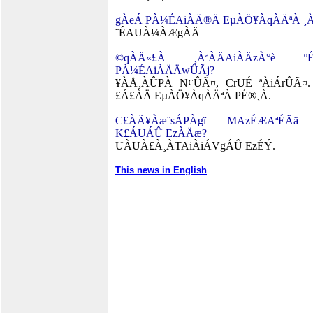
gÀeÁ PÀ¼ÉAiÀÄ®Ä EµÀÖ¥ÀqÀÄªÀ ¸
¨ÉAUÀ¼ÀÆgÀÄ
©qÀÄ«£À ¸ÀªÀÄAiÀÄzÀ°è º
PÀ¼ÉAiÀÄÄwÛÃj?
¥ÀÅ¸ÀÛPÀ N¢ÛÃ¤, CrUÉ ªÀiÁrÛÃ¤
£Á£ÀÄ EµÀÖ¥ÀqÀÄªÀ PÉ®¸À.
C£ÀÄ¥Àæ¨sÁPÀgï MAzÉÆAªÉÄä 
K£ÁUÁÛ EzÀÄæ?
UÀUÀ£À¸ÀTAiÀiÁVgÁÛ EzÉÝ.
This news in English