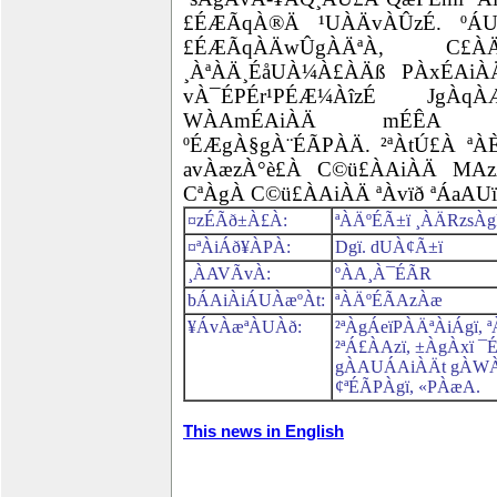
£ÉÆÃqÀ®Ä ¹UÀÄvÀÛzÉ. ºÁ
£ÉÆÃqÀÄwÛgÀÄªÀ, C£ÀÄ¨
¸ÀªÀÄ¸ÉåUÀ¼À£ÀÄß PÀxÉAiÀ
vÀ¯ÉPÉr¹PÉÆ¼ÀîzÉ JgÀq
WÀAmÉAiÀÄ mÉÊA 
ºÉÆgÀ§gÀ¨ÉÃPÀÄ. ²ªÀtÚ£À ªÀ
avÀæzÀ°è£À C©ü£ÀAiÀÄ MAz
CªÀgÀ C©ü£ÀAiÀÄ ªÀvïð ªÁaAUï
¤zÉÃð±À£À:
ªÀÄºÉÃ±ï ¸ÀÄRzsÀ
¤ªÀiÁð¥ÀPÀ:
Dgï. dUÀ¢Ã±ï
¸ÀAVÃvÀ:
ºÀA¸À¯ÉÃR
bÁAiÀiÁUÀæºÀt:
ªÀÄºÉÃAzÀæ
¥ÁvÀæªÀUÀð:
²ªÀgÁeïPÀÄªÀiÁgï, 
²ªÁ£ÀAzï, ±ÀgÀxï 
gÀAUÁAiÀÄt gÀWÀÄ
¢ªÉÃPÀgï, «PÀæA.
This news in English