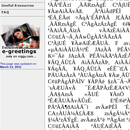
ªÀÄºÉÃ±ï ¸ÀÄRzsÀgÉ CªÀj
¥ÀæAiÀÄvÀß. ¸ÀªÀiÁdPÉÌ 
ªÉÄ¸ÉÃeï ¤ÃqÀ¨ÉÃPÀÄ J£ÀÄ
¸ÀÄRzsÀgÉ CªÀgÀzÁzÀgÉ ¢é
ªÀAiÀÄ¸ÁìzÀ vÀAzÉAi
C©ü£À¬Ä¸ÀÄwÛgÀÄªÀÅzÀÄ ²ª
CªÀjUÉ ¥ÀæAiÉÆÃUÀ. F av
«µÀAiÀÄUÀ½ªÉ JAzÀÄ PÉÃ
K¤¯Áè JAzÀÄ PÉÃ¼ÀÄªÀÅzÉÃ
¥ÁQ¸ÁÜ£À AiÀÄÄzÀÞ, AiÀ
This page was updated on:
March 13, 2011
¥ÁqÀÄ, ¥ÁQ¸ÁÜ£À eÉÊ¯ï£À
PÁUÀzÀzÀ ºÀUÀgÀtzÀ ¥Àæ¸ÁÜ¥
C¢üPÁgÀPÁÌV ¥ÀPÀë §zÀ¯Á¬Ä
¨sÀÆUÀvÀ ¯ÉÆÃPÀzÉÆA¢V
¸ÀA§AzsÀ »ÃUÉ ¥ÀnÖ 
ºÉÆÃUÀÄvÀÛzÉ. EªÉ®è
PÀªÀÄ¶ðAiÀÄ¯ï avÀæPÉÌ ¨
CA±ÀUÀ¼À£ÀÆß zsÁgÁ¼Àª
§¼À¹zÁÝgÉ. avÀæzÀ°è ²ªÀgÁeï
C©ü£ÀAiÀÄ ºÁUÉAiÉÄÃ 