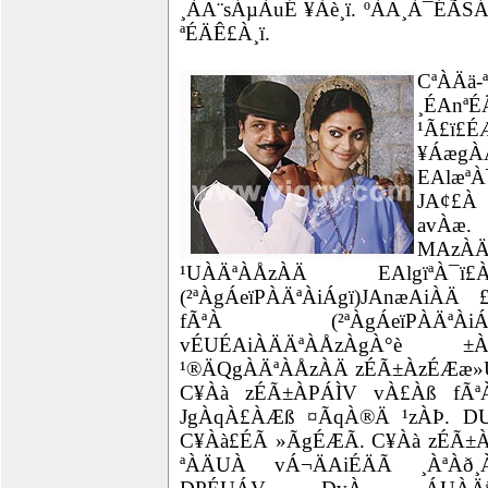
¸ÀA¨sÁµÀuÉ ¥Àè¸ï. ºÀA¸À¯ÉÃS
ªÉÄÊ£À¸ï.
CªÀÄä
¸ÉAnªÉ
¹Ã£ï
¥Áæg
EAlæª
JA¢£À 
avÀæ.
MAz
¹UÀÄªÀÅzÀÄ EAlgïªÀ¯ï£
(²ªÀgÁeïPÀÄªÀiÁgï)JAnæAiÀÄ
fÃªÀ (²ªÀgÁeïPÀÄª
vÉUÉAiÀÄÄªÀÅzÀgÀ°è 
¹®ÄQgÀÄªÀÅzÀÄ zÉÃ±ÀzÉÆæ»
C¥Àà zÉÃ±ÀPÁÌV vÀ£Àß fÃª
JgÀqÀ£ÀÆß ¤ÃqÀ®Ä ¹zÀÞ. D
C¥Àà£ÉÃ »ÃgÉÆÃ. C¥Àà zÉÃ±À
ªÀÄUÀ vÁ¬ÄAiÉÄÃ ¸ÀªÀð¸