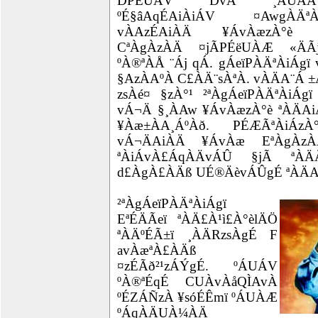
DPÉUÁV DvÀ ¸ÁUÀÄª
ºÉ§âAqÉAiÀiÁV ¤AwgÀÄª
vÀAzÉAiÀÄ ¥ÁvÀæzÀ°è ²ª
CªÀgÀzÀÄ ¤jÃPÉëUÀÆ «ÄÃ
ºÀ®ªÀÅ ¨Áj qÁ. gÁeïPÀÄªÀiÁgï
§AzÀAºÀ C£ÀÄ¨sÀªÀ. vÀÄA¨Á ±
zsÀé¤ §zÀ°¹ ²ªÀgÁeïPÀÄªÀiÁg
vÁ¬Ä §¸ÀAw ¥ÁvÀæzÀ°è ªÀÄA
¥Àæ±ÀA¸ÁºÀð. PÉÆÃªÀiÁz
vÁ¬ÄAiÀÄ ¥ÁvÀæ EªÀgÀzÀ
ªÀiÁvÀ£ÁqÀÄvÁÛ §jÃ ªÀÄ
d£ÀgÀ£ÀÄß UÉ®ÄèvÁÛgÉ ªÀÄA
²ªÀgÁeïPÀÄªÀiÁgï
EªÉÄÃeï ªÀÄ£À¹ì£À°èlÄÖ
ªÀÄºÉÃ±ï ¸ÀÄRzsÀgÉ F
avÀæªÀ£ÀÄß
¤zÉÃð²¹zÁÝgÉ. ºÁUÁV
ºÀ®ªÉqÉ CUÀvÀåQÌAvÀ
ºÉZÁÑzÀ ¥sóÉÊmï ºÁUÀÆ
ºÁqÀÄUÀ¼ÀÄ