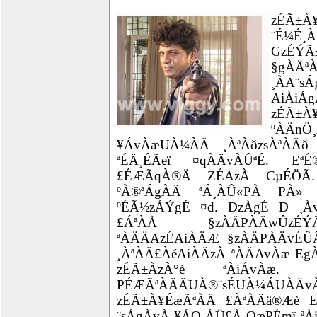
zÉÃ±À
¨É¼É¸
GzÉÝ
§gÀÄª
¸ÀA¨s
AiÀiÁ
zÉÃ±À
ºÀÄnÖ
¥ÁvÀæUÀ¼ÀÄ ¸ÀªÀðzsÀªÀÄð 
ªÉÄ¸ÉÃeï ¤qÀÄvÀÛªÉ. EªÉ
£ÉÆÃqÀ®Ä ZÉAzÀ CµÉÖÃ.
ºÀ®ªÁgÀÄ ªÁ¸ÀÛ«PÀ PÀ» 
ºÉÃ½zÁÝgÉ ¤d. DzÀgÉ D ¸
£ÁªÀÅ §zÀÄPÀÄwÛzÉ
ªÀÄÄAzÉAiÀÄÆ §zÀÄPÀÄvÉÛÃª
¸ÀªÀÄ£ÀéAiÀÄzÀ ªÀÄAvÀæ Eg
zÉÃ±ÀzÀ°è ªÀiÁvÀæ.
PÉÆÃªÀÄÄUÀ®¨sÉUÀ¼ÁUÀÄvÀ
zÉÃ±À¥ÉæÃªÀÄ £ÀªÀÄä®Æè E
¨sÁgÀvÀ-¥ÁQ¸ÁÜ£À QæPÉmï ªÀi