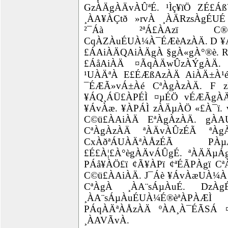
GzÀÄgÀÄvÀÛªÉ. ¹Ìç¥ïÖ ZÉ£
¸ÀA¥ÀÇtð »rvÀ ¸ÀÄRzsÀgÉUÉ
²¯Áà ²ªÁ£ÀAzï C®
CqÀZÀuÉUÀ¼À¯ÉÆèAzÀÄ. D ¥Á
£ÁAiÀÄQAiÀÄgÀ §gÀ«gÀ°®è. R
£ÁåAiÀÄ ¤ÃqÀÄwÛzÀÝgÀÄ. `¸
¹UÀÄªÀ E£ÉÆßAzÀÄ AiÀÄ±À¹
¯ÉÆÃ»vÁ±Àé CªÀgÀzÀÄ. F z
¥ÁQ¸ÁÜ£ÀPÉÌ ¤µÉÖ vÉÆÃgÀÄ
¥ÁvÀæ. ¥ÀPÁÌ zÀÄµÀÖ «£À¯ï.
C©ü£ÀAiÀÄ EªÀgÀzÀÄ. gÀ
CªÀgÀzÀÄ ªÀÄvÀÛzÉÃ ªÀgÀ
CxÀðªÁUÀÄªÀÅzÉÃ PÀ
£É£À¦£À°ègÀÄvÁÛgÉ. ªÀÄÄµÁg
PÁå¥ÀÖ£ï ¢Ã¥ÀPï ¢ªÉÃPÀgï C
C©ü£ÀAiÀÄ. J¯Áè ¥ÁvÀæUÀ¼À f
CªÀgÀ ¸ÀA¨sÁµÀuÉ. DzÀ
¸ÀA¨sÁµÀuÉUÀ¼É®èªÀP
PÁqÀÄªÀÅzÀÄ ºÀA¸À¯ÉÃSÁ ¤
¸ÀAVÃvÀ.