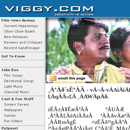
¸ÁªÀð¨sËªÀÄ
- vÁ¬Ä-vÁAiÀi
£ÀqÀÄ«£À ¸ÀAWÀµÀð.
zÉÃ±À¥ÉæÃªÀÄ ºÁUÀÆ 
¸ÀªÀÄ£ÀéAiÀÄzÀ ªÀÄAvÀæªÀ
¸ÀÄRzsÀgÉ ¤zÉÃð²¹gÀÄªÀ
²ªÀgÁeïPÀÄªÀiÁgï CªÀjUÉ MA