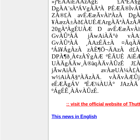
»jªÉÄAiÉÄAzÀgÉ £ÀªÉA
DgÀA¨sÀªÁVgÀÄªÀ PÉÆÃ®ÌvÁÛ
ZÀ®£À avÉÆæÃvÀìªÀzÀ Dg
¥ÀæzÀ±Àð£ÀUÉÆArgÀÄªÀÅ
20gÀªÀgÉUÀÆ D avÉÆæÃvÀìª
GvÀÛªÀÄ jÃwAiÀÄ°è vÀAiÀ
GvÀÛªÀÄ ¸ÀAzÉÃ±À ¤ÃqÀ
ªÁå¥ÁgÀzÀ zÀÈ¶Ö¬ÄAzÀ d£À
DPÀ¶ð¸À¢zÀÝgÀÆ ºÉÃUÉ AiÉ
UÀÄgÀÄw¸À®àqÀÄvÀÛzÉ J£
jÃwAiÀÄ avÀæUÀ¼À
w½AiÀÄ§ºÀÄzÀÄ. vÀÄvÀÆÛ
eÉÆÃgÁV ªÉÆ¼ÀUÀ° JAzÀÄ
ºÁgÉÊ¸ÀÄvÀÛzÉ.
:: visit the official website of Thut
This news in English