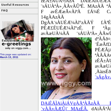
zÉÃ±ÀUÀ½AzÀ DAiÉÄÌUÉÆ
¨sÁUÀªÀ»¸ÀÄvÀÛªÉ. MAzÀÄ ª
F avÉÆæÃvÀìªÀ £Á¼É CA
14gÀAzÀÄ ºÉÊzÁ
DgÀA¨sÀUÉÆ¼Àî°zÀÄÝ £Àª
PÉÆ£ÉUÉÆ¼Àî°zÉ. F ª
avÀæUÀ¼ÀÄ ¨sÁUÀªÀ»¸ÀÄw
dªÀÄð¤
¨ÉæÃf£
PÉÆÃ
ªÀÄÄA
This page was updated on:
March 13, 2011
zÉÃ±À
avÀæU
¸ÀàzsÉ
¨sÁgÀ
DAiÉÄÌAiÀiÁVgÀÄªÀÅzÀÄ
`vÀÄvÀÆÛj' MAzÉÃ.
dAiÀÄªÀi