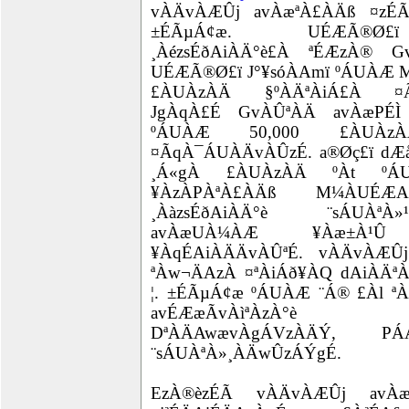
vÀÄvÀÆÛj avÀæªÀ£ÀÄß ¤zÉÃð
±ÉÃµÁ¢æ. UÉÆÃ®Ø£ï
¸ÀézsÉðAiÀÄ°è£À ªÉÆzÀ® G
UÉÆÃ®Ø£ï J°¥sóÀAmï ºÁUÀÆ 
£ÀUÀzÀÄ §ºÀÄªÀiÁ£À ¤Ã
JgÀqÀ£É GvÀÛªÀÄ avÀæPÉÌ 
ºÁUÀÆ 50,000 £ÀUÀzÀ
¤ÃqÀ¯ÁUÀÄvÀÛzÉ. a®Øç£ï dÆå
¸Á«gÀ £ÀUÀzÀÄ ºÀt ºÁ
¥ÀzÀPÀªÀ£ÀÄß M¼ÀUÉÆA
¸ÀàzsÉðAiÀÄ°è ¨sÁUÀªÀ
avÀæUÀ¼ÀÆ ¥Àæ±À¹Û 
¥ÀqÉAiÀÄÄvÀÛªÉ. vÀÄvÀÆÛ
ªÀw¬ÄAzÀ ¤ªÀiÁð¥ÀQ dAiÀÄªÀ
¦. ±ÉÃµÁ¢æ ºÁUÀÆ ¨Á® £Àl ªÀ
avÉÆæÃvÀìªÀzÀ°è ¨
DªÀÄAwævÀgÁVzÀÄÝ, PÁAi
¨sÁUÀªÀ»¸ÀÄwÛzÁÝgÉ.
EzÀ®èzÉÃ vÀÄvÀÆÛj avÀ