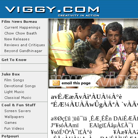
avÉÆæÃvÀìªÀUÀ¼À°è
ªÉÆ¼ÀUÀÄwÛgÀÄªÀ `vÀÄv
a®Øç£ïì ¦üû¯ïä ¸ÉÆ¸ÉÊn DAiÉÆ
J°¥sóÀAmï EAlgï£ÁåµÀ£À¯ï
¥sóÉ¹ÖªÀ¯ï£À°è ¥Àæ¥